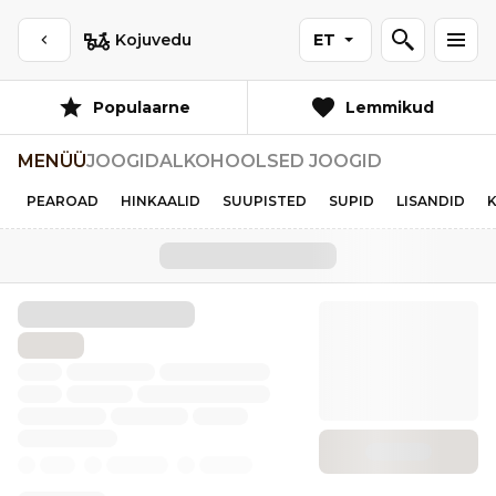
Kojuvedu
ET
Populaarne
Lemmikud
MENÜÜ
JOOGID
ALKOHOOLSED JOOGID
PEAROAD
HINKAALID
SUUPISTED
SUPID
LISANDID