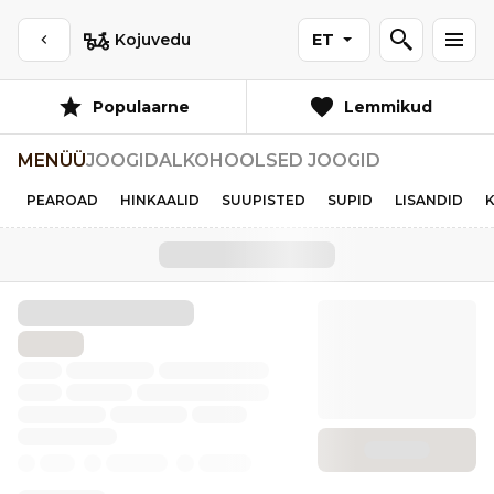
Kojuvedu
ET
Populaarne
Lemmikud
MENÜÜ
JOOGID
ALKOHOOLSED JOOGID
PEAROAD
HINKAALID
SUUPISTED
SUPID
LISANDID